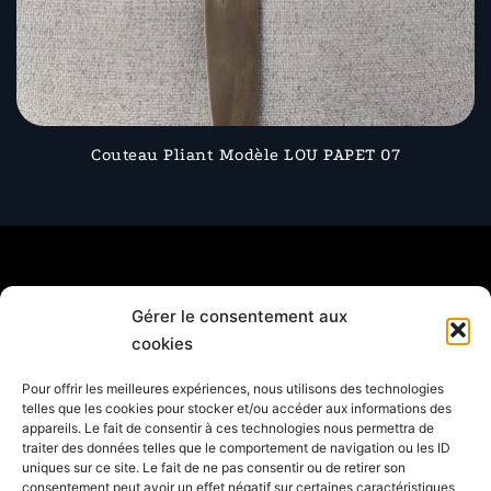
Couteau Pliant Modèle LOU PAPET 07
Gérer le consentement aux
cookies
© 2026 Couteaux Lou Papet. Proudly powered by
Botiga
Pour offrir les meilleures expériences, nous utilisons des technologies
Contactez moi
telles que les cookies pour stocker et/ou accéder aux informations des
appareils. Le fait de consentir à ces technologies nous permettra de
traiter des données telles que le comportement de navigation ou les ID
uniques sur ce site. Le fait de ne pas consentir ou de retirer son
FACEBOOK
consentement peut avoir un effet négatif sur certaines caractéristiques