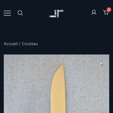
Skip
to
0
content
Accueil
/
Couteau